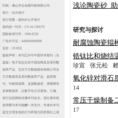
浅论陶瓷砂 
印刷：佛山市合创展印刷有限公司
发行：自办发行
发行范围：国内外公开发行
国内统一刊号：CN 44-1394/TS
研究与探讨
国际标准刊号：1006-8236
耐腐蚀陶瓷辊
广告许可证：4406004000008
定价：20.00元
锆钛比和烧结温
版权声明：本刊已许可中国学术期刊（光
盘版）电子杂志社在中国知网及其系列数
珍宣 张元松 赖
据库产品、北京万方数据股份有限公司在
氧化锌对滑石
万方数据库及系列数据库产品、超星期
刊、中邮阅读网、龙源数据库、博看网等
14
多家数据库，以数字化方式复制、汇编、
发行信息网络传播本刊全文。该社著作权
常压干燥制备
使用费与本刊稿酬一并支付。作者向本刊
17
提交文章发表的行为即视为同意我社上述