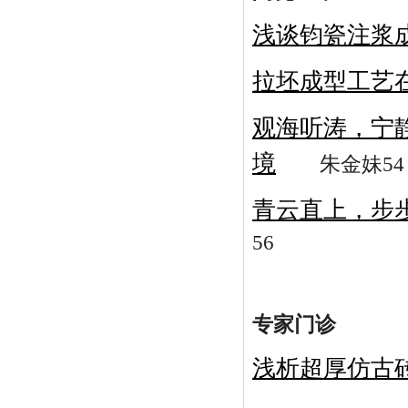
浅谈钧瓷注浆
拉坯成型工艺
观海听涛，宁
境
朱金妹54
青云直上，步
56
专家门诊
浅析超厚仿古