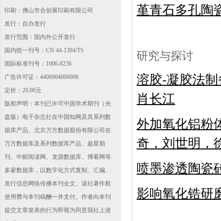
堇青石
多孔
陶
印刷：佛山市合创展印刷有限公司
发行：自办发行
发行范围：国内外公开发行
国内统一刊号：CN 44-1394/TS
研究与探讨
国际标准刊号：1006-8236
溶胶
-
凝胶法制
广告许可证：4406004000008
定价：20.00元
肖长江
版权声明：本刊已许可中国学术期刊（光
盘版）电子杂志社在中国知网及其系列数
外加氧化铝粉
据库产品、北京万方数据股份有限公司在
奇，刘世明，
万方数据库及系列数据库产品、超星期
刊、中邮阅读网、龙源数据库、博看网等
喷墨渗透陶瓷
多家数据库，以数字化方式复制、汇编、
发行信息网络传播本刊全文。该社著作权
影响氧化锆研
使用费与本刊稿酬一并支付。作者向本刊
提交文章发表的行为即视为同意我社上述