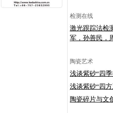
检测在线
激光跟踪法检
军，孙善民，
陶瓷艺术
浅谈紫砂
“
四季
浅谈紫砂
“
四方
陶瓷碎片与文