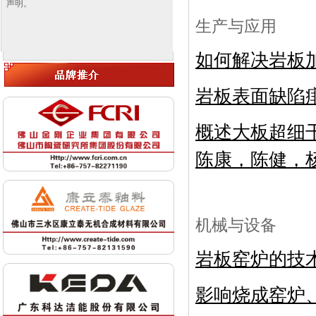
声明。
生产与应用
如何解决岩板
岩板表面缺陷
概述大板超细
陈康，陈健，
机械与设备
岩板窑炉的技
影响烧成窑炉