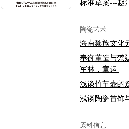
标准草案
---
赵
陶瓷艺术
海南黎族文化
奉御董造与禁
军林，章运
浅谈竹节壶的
浅谈陶瓷首饰
原料信息