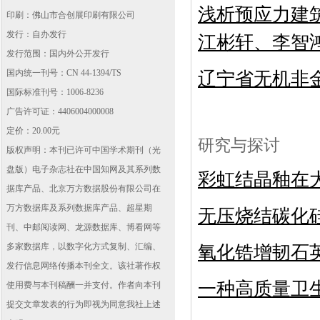
浅析预应力建
印刷：佛山市合创展印刷有限公司
发行：自办发行
江彬轩、李智
发行范围：国内外公开发行
国内统一刊号：CN 44-1394/TS
辽宁省无机非
国际标准刊号：1006-8236
广告许可证：4406004000008
定价：20.00元
研究与探讨
版权声明：本刊已许可中国学术期刊（光
盘版）电子杂志社在中国知网及其系列数
彩虹结晶釉在
据库产品、北京万方数据股份有限公司在
万方数据库及系列数据库产品、超星期
无压烧结碳化
刊、中邮阅读网、龙源数据库、博看网等
多家数据库，以数字化方式复制、汇编、
氧化锆增韧石
发行信息网络传播本刊全文。该社著作权
一种高质量卫
使用费与本刊稿酬一并支付。作者向本刊
提交文章发表的行为即视为同意我社上述