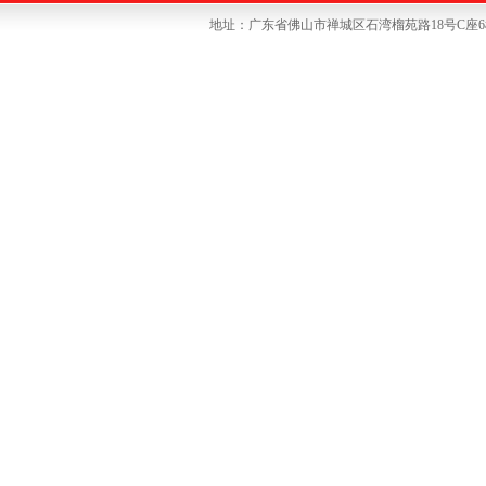
地址：广东省佛山市禅城区石湾榴苑路18号C座6楼 联系