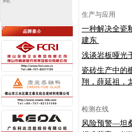
声明。
生产与应用
一种解决全瓷
建东
浅谈岩板哑光
瓷砖生产中的
翔，薛延祖，
检测在线
风险预警
—
坦