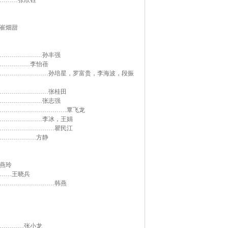
………张欣钰
崔畑甜
…………………孙丰强
……………李怡蓓
……………………孙培星，罗富贵，李海波，段振
……………………张桂田
…………………张志强
……………………………覃飞龙
…………………李冰，王娟
………………………瞿民江
………………方静
燕玲
……王晓兵
………………………韩燕
…………张小龙