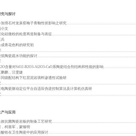
研究与探讨
外加滑石对龙泉窑梅子青釉性状影响之研究…………………………………………………
刘小文
碳化硅微粉的粒度再造制备与表征………………………………………………………………
天兵
合成青花色料的研究初
探…………………………………………………………………………………………………
建筑陶瓷疏水功能的探讨……………………………………………………………………………
军
Li2O含量对SiO2-B2O3-Al2O3-CaO系陶瓷结合剂结构和性能的影响…………
王鹏鹏，汪雯婕
不同级配结构下红层泥岩填料渗透性试验研
究…………………………………………………………………………………………………
压电陶瓷驱动定位平台自适应伪逆控制算法及计算机仿真研
究…………………………………………………………………………………………………
生产与应用
长效抗菌陶瓷岩板的制备工艺研究……………………………………………………………
维，柯善军，蒙臻明
硅酸锆在卫生陶瓷中的应用探讨………………………………………………………………