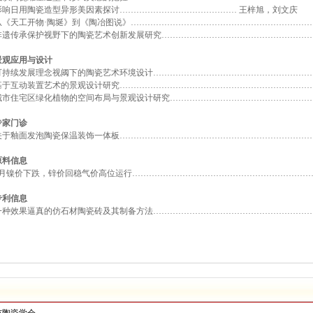
影响日用陶瓷造型异形美因素探讨…………………………………… 王梓旭，刘文庆
从《天工开物·陶埏》到《陶冶图说》…………………………………………………………
非遗传承保护视野下的陶瓷艺术创新发展研究………………………………………………
景观应用与设计
可持续发展理念视阈下的陶瓷艺术环境设计…………………………………………………
基于互动装置艺术的景观设计研究……………………………………………………………
城市住宅区绿化植物的空间布局与景观设计研究……………………………………………
专家门诊
关于釉面发泡陶瓷保温装饰一体板……………………………………………………………
原料信息
8月镍价下跌，锌价回稳气价高位运行………………………………………………………
专利信息
一种效果逼真的仿石材陶瓷砖及其制备方法…………………………………………………