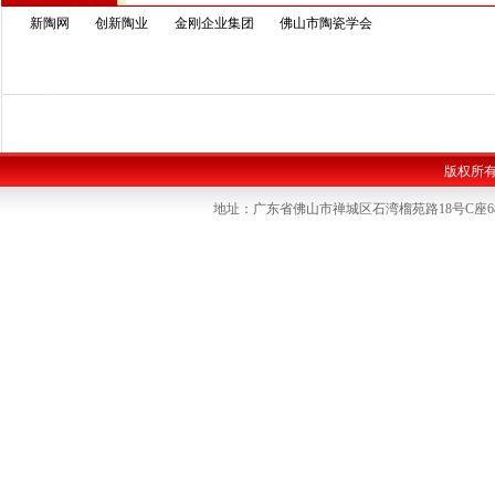
新陶网
创新陶业
金刚企业集团
佛山市陶瓷学会
版权所
地址：广东省佛山市禅城区石湾榴苑路18号C座6楼 联系