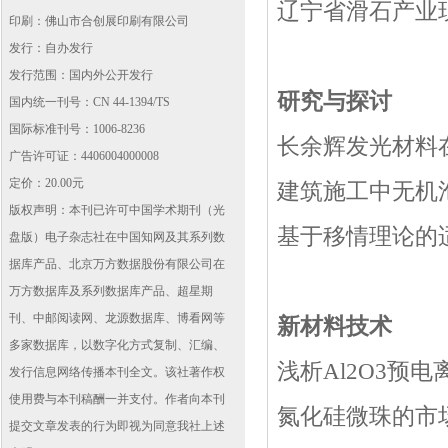
辽宁省滑石产业现
印刷：佛山市合创展印刷有限公司
发行：自办发行
发行范围：国内外公开发行
研究与探讨
国内统一刊号：CN 44-1394/TS
国际标准刊号：1006-8236
长余辉发光材料在
广告许可证：4406004000008
定价：20.00元
建筑施工中无机泡
版权声明：本刊已许可中国学术期刊（光
基于移情理论的
盘版）电子杂志社在中国知网及其系列数
据库产品、北京万方数据股份有限公司在
万方数据库及系列数据库产品、超星期
刊、中邮阅读网、龙源数据库、博看网等
新材料技术
多家数据库，以数字化方式复制、汇编、
浅析Al2O3预电
发行信息网络传播本刊全文。该社著作权
使用费与本刊稿酬一并支付。作者向本刊
氮化硅微珠的市场
提交文章发表的行为即视为同意我社上述