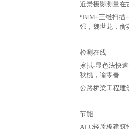
近景摄影测量在
“BIM+
三维扫描
+
强，魏世龙，俞
检测在线
擦拭
-
显色法快速
秋桃
，
喻零春
公路桥梁工程建
节能
ALC
轻质板建筑