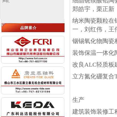
细晶铌镁酸铅陶
声明。
郑皓宇，栗正新
纳米陶瓷颗粒在
一，刘红伟，王
铟锡氧化物陶瓷
装饰保温一体化
改良
ALC
轻质板
立方氮化硼复合
生产
建筑装饰装修工