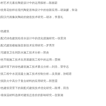
乡村艺术元素在陶瓷设计中的运用探析
---
陈丽蔚
传统青花纹样在现代陶瓷首饰设计中的创新应用
---
胡淑媛，朱诣
南阳汉代画像灰陶砖的烧造技术研究
---
胡冰，李显礼
绿色建筑
装配式绿色建筑给排水设计中的优化措施研究
---
张景润
装配式建筑楼板隔音新技术应用研究
---
罗秀芳
住宅建筑卫生间防水施工技术分析
---
郭炎
绿色节能施工技术在房屋建筑工程中的运用
---
贾桐
低碳环境下的绿色建筑施工技术要点分析
---
刘浩，荣学志
建筑工程中水泥混凝土施工技术控制分析
---
吴美丽，孙昭君
建筑防火中高分子复合材料的应用研究
---
郭慧霞
绿色建筑背景下的装配式建筑技术优化研究
---
陈博，田浩
外墙保温材料选择对建筑总造价的影响研究
---
贺新湘