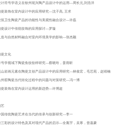
设计符号学语义在钦州坭兴陶产品设计中的运用
---
周长元
,
刘浩洋
陶瓷装饰在室内设计中的应用研究
---
沈子高
,
王求
建筑卫生陶瓷产品的功能性与美观性融合设计
---
许磊
陶瓷设计中传统纹饰的应用探讨
---
罗璇
人造与自然材料融合对室内环境美学的影响
---
张杰颖
陶瓷文化
符号学视域下陶瓷鱼纹纹样研究
---
蔡晓玲，姜雨昕
花山岩画元素在陶瓷文创产品设计中的应用研究
---
林俊宏，毛芯苑，赵靖楠
岳州窑陶瓷当代转化过程中的问题与对策研究
---
冯一博
陶瓷装饰在室内设计运用的新趋势
---
许博超
陶艺
中国传统陶瓷艺术在当代的传承与创新研究
---
李一
唐三彩的设计特色及其对现代产品的启示
---
全胤宇，吴寒，曾嘉豪