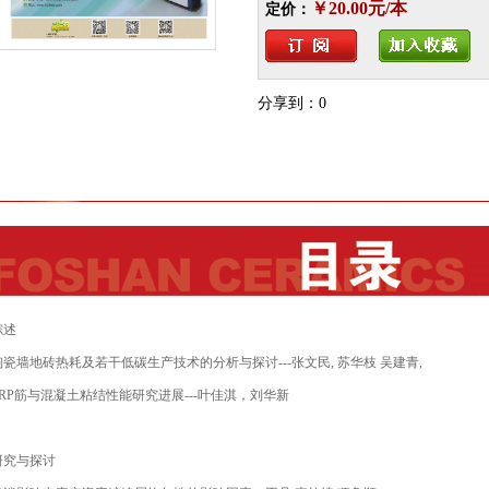
￥20.00元/本
定价：
分享到：
0
综述
陶瓷墙地砖热耗及若干低碳生产技术的分析与探讨
---
张文民
,
苏华枝 吴建青
,
RP
筋与混凝土粘结性能研究进展
---
叶佳淇，刘华新
研究与探讨