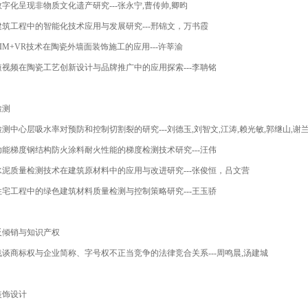
数字化呈现非物质文化遗产研究
---
张永宁
,
曹传帅
,
卿昀
建筑工程中的智能化技术应用与发展研究
---
邢锦文，万书霞
IM+VR
技术在陶瓷外墙面装饰施工的应用
---
许莘渝
短视频在陶瓷工艺创新设计与品牌推广中的应用探索
---
李聃铭
检测
检测中心层吸水率对预防和控制切割裂的研究
---
刘德玉
,
刘智文
,
江涛
,
赖光敏
,
郭继山
,
谢
功能梯度钢结构防火涂料耐火性能的梯度检测技术研究
---
汪伟
水泥质量检测技术在建筑原材料中的应用与改进研究
---
张俊恒，吕文营
住宅工程中的绿色建筑材料质量检测与控制策略研究
---
王玉骄
反倾销与知识产权
浅谈商标权与企业简称、字号权不正当竞争的法律竞合关系
---
周鸣晨
,
汤建城
装饰设计