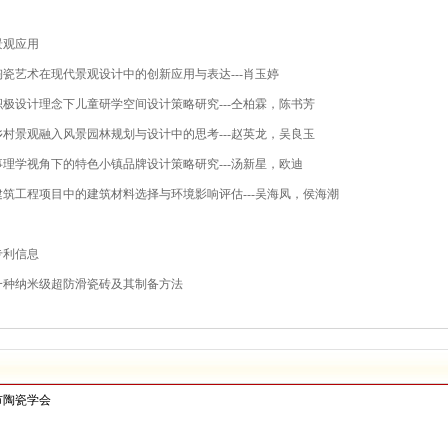
景观应用
陶瓷艺术在现代景观设计中的创新应用与表达
---
肖玉婷
积极设计理念下儿童研学空间设计策略研究
---
仝柏霖，陈书芳
乡村景观融入风景园林规划与设计中的思考
---
赵英龙，吴良玉
事理学视角下的特色小镇品牌设计策略研究
---
汤新星，欧迪
建筑工程项目中的建筑材料选择与环境影响评估
---
吴海凤，侯海潮
专利信息
一种纳米级超防滑瓷砖及其制备方法
市陶瓷学会