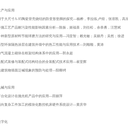
生产与应用
用于大尺寸
A-95
陶瓷管壳烧结的防变形垫脚的探究
---
杨桦，李拉练
,
卢煌，张溶凯，高
半抛工艺产品耐污染性能影响因素分析
---
陈振，姬福喜，刘任松，余恭勇，汪慧斌
一种新型原材料节能球磨方法的研究与应用
---
冯堂智；赖光敏；吴丽丹；吴然；徐进
新型环保隔热涂层在建筑外墙中的热工性能与应用技术
---
刘顺顺，黄涛
加气混凝土砌块在框架结构体系中的应用
---
郭永超
装配式装修与装配式结构结合的全装配式技术应用
---
崔堂辉
论建筑物墙面泛碱现象的预防与处理
---
阳嘶锜
机械与应用
平台化设计在抛光机产品中的应用
---
田丽萍
面向复杂工件加工的模块化数控机床硬件系统设计
---
黄庆华
数字化