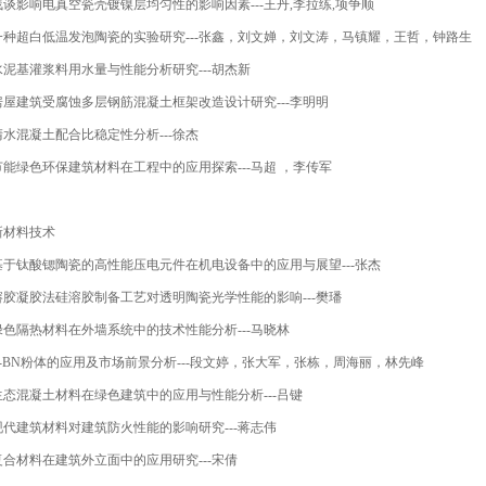
浅谈影响电真空瓷壳镀镍层均匀性的影响因素
---
王丹
,
李拉练
,
项争顺
一种超白低温发泡陶瓷的实验研究
---
张鑫，刘文婵，刘文涛，马镇耀，王哲，钟路生
水泥基灌浆料用水量与性能分析研究
---
胡杰新
房屋建筑受腐蚀多层钢筋混凝土框架改造设计研究
---
李明明
清水混凝土配合比稳定性分析
---
徐杰
节能绿色环保建筑材料在工程中的应用探索
---
马超 ，李传军
新材料技术
基于钛酸锶陶瓷的高性能压电元件在机电设备中的应用与展望
---
张杰
溶胶凝胶法硅溶胶制备工艺对透明陶瓷光学性能的影响
---
樊璠
绿色隔热材料在外墙系统中的技术性能分析
---
马晓林
-
BN
粉体的应用及市场前景分析
---
段文婷，张大军，张栋，周海丽，林先峰
生态混凝土材料在绿色建筑中的应用与性能分析
---
吕键
现代建筑材料对建筑防火性能的影响研究
---
蒋志伟
复合材料在建筑外立面中的应用研究
---
宋倩