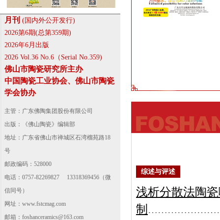
月刊
(国内外公开发行)
2026第6期(总第359期)
2026年6月出版
2026 Vol.36 No.6（Serial No.359)
佛山市陶瓷研究所主办
中国陶瓷工业协会、佛山市陶瓷
学会协办
主管：广东佛陶集团股份有限公司
出版：《佛山陶瓷》编辑部
地址：广东省佛山市禅城区石湾榴苑路18
号
邮政编码：528000
综述与评述
电话：0757-82269827 13318369456（微
浅析分散法陶瓷
信同号）
网址：
www.fstcmag.com
制
…………………
邮箱：foshanceramics@163.com