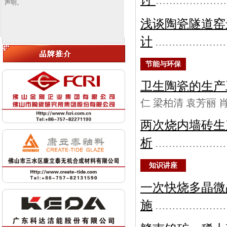
…………………
声明。
浅谈陶瓷隧道窑
计
…………………
节能与环保
卫生陶瓷的生产
仁 梁柏清 袁芳
两次烧内墙砖生
析
…………………
知识讲座
一次快烧多晶微
施
…………………