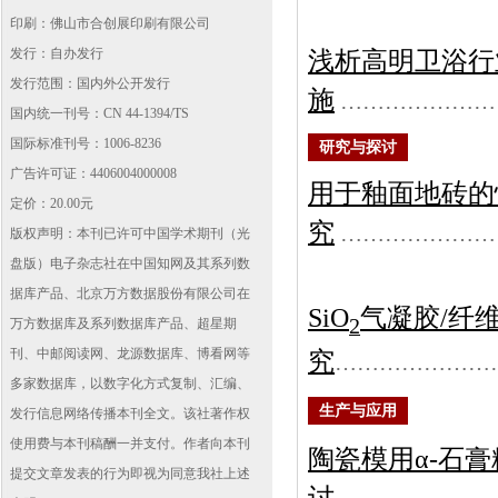
印刷：佛山市合创展印刷有限公司
发行：自办发行
浅析高明卫浴行
发行范围：国内外公开发行
施
…………………
国内统一刊号：CN 44-1394/TS
国际标准刊号：1006-8236
研究与探讨
广告许可证：4406004000008
用于釉面地砖的
定价：20.00元
究
…………………
版权声明：本刊已许可中国学术期刊（光
盘版）电子杂志社在中国知网及其系列数
据库产品、北京万方数据股份有限公司在
SiO
气凝胶/纤
2
万方数据库及系列数据库产品、超星期
刊、中邮阅读网、龙源数据库、博看网等
究
…………………
多家数据库，以数字化方式复制、汇编、
生产与应用
发行信息网络传播本刊全文。该社著作权
使用费与本刊稿酬一并支付。作者向本刊
陶瓷模用α-石
提交文章发表的行为即视为同意我社上述
讨