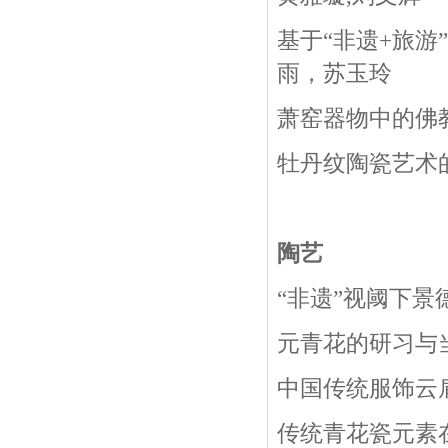
基于
“
非遗
+
旅游
”
雨，苏玉玲
萧窑器物中的佛
牡丹纹陶瓷艺术
陶艺
“
非遗
”
视阈下景
元青花的研习与
中国传统服饰云
传统青花瓷元素