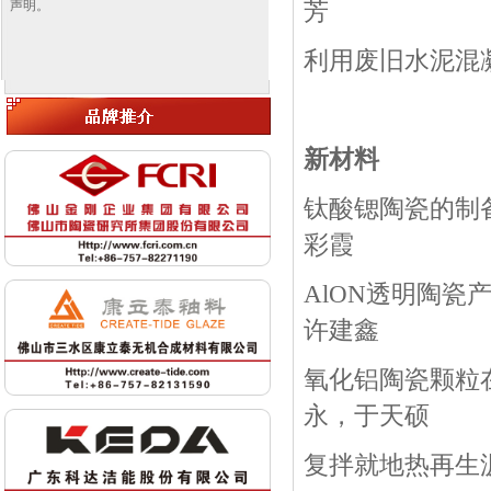
声明。
芳
利用废旧水泥混
新材料
钛酸锶陶瓷的制
彩霞
AlON
透明陶瓷
许建鑫
氧化铝陶瓷颗粒
永，于天硕
复拌就地热再生