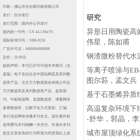
印刷：佛山市合创展印刷有限公司
发行：自办发行
研究
发行范围：国内外公开发行
异形日用陶瓷高
国内统一刊号：CN 44-1394/TS
国际标准刊号：1006-8236
伟星，陈如甫
广告许可证：4406004000008
钢渣微粉替代水
定价：20.00元
版权声明：本刊已许可中国学术期刊（光
等离子喷涂与
EB
盘版）电子杂志社在中国知网及其系列数
图尔荪，孟文兵
据库产品、北京万方数据股份有限公司在
万方数据库及系列数据库产品、超星期
基于石墨烯异质
刊、中邮阅读网、龙源数据库、博看网等
高温复杂环境下
多家数据库，以数字化方式复制、汇编、
发行信息网络传播本刊全文。该社著作权
-
舒华，郭晶，李
使用费与本刊稿酬一并支付。作者向本刊
城市屋顶绿化系
提交文章发表的行为即视为同意我社上述