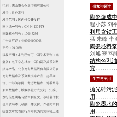
印刷：佛山市合创展印刷有限公司
研究与探讨
发行：自办发行
陶瓷烧成
发行范围：国内外公开发行
程小苏 刘
国内统一刊号：CN 44-1394/TS
利用含钴
国际标准刊号：1006-8236
猛 朱峰 李
广告许可证：4406004000008
陶瓷坯料
定价：20.00元
刘旭 寇笃
版权声明：本刊已许可中国学术期刊（光
结构色乳
盘版）电子杂志社在中国知网及其系列数
究
………
据库产品、北京万方数据股份有限公司在
万方数据库及系列数据库产品、超星期
生产与应用
刊、中邮阅读网、龙源数据库、博看网等
抛光砖污
多家数据库，以数字化方式复制、汇编、
用
…………
发行信息网络传播本刊全文。该社著作权
陶瓷墨水
使用费与本刊稿酬一并支付。作者向本刊
用
………
提交文章发表的行为即视为同意我社上述