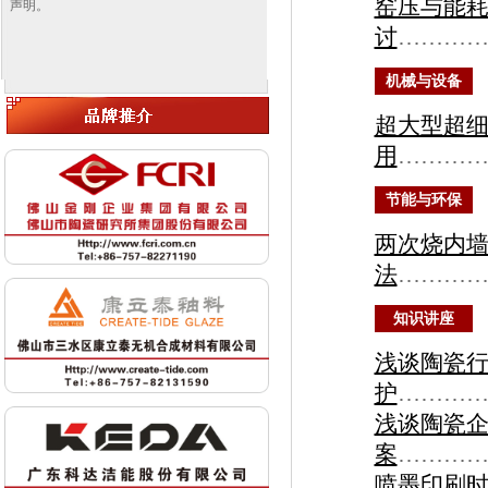
窑压与能
声明。
讨
………
机械与设备
超大型超
用
………
节能与环保
两次烧内
法
………
知识讲座
浅谈陶瓷
护
………
浅谈陶瓷
案
…………
喷墨印刷