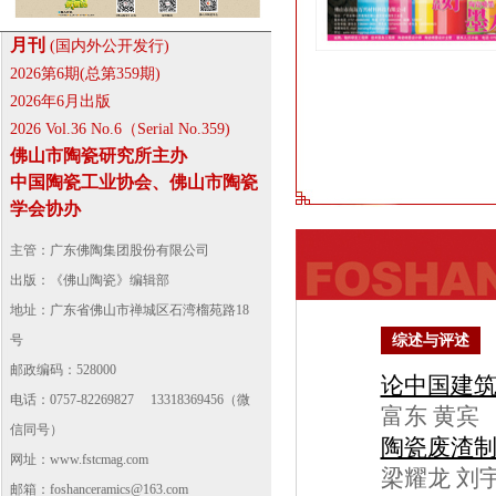
月刊
(国内外公开发行)
2026第6期(总第359期)
2026年6月出版
2026 Vol.36 No.6（Serial No.359)
佛山市陶瓷研究所主办
中国陶瓷工业协会、佛山市陶瓷
学会协办
主管：广东佛陶集团股份有限公司
出版：《佛山陶瓷》编辑部
地址：广东省佛山市禅城区石湾榴苑路18
号
综述与评述
邮政编码：528000
论中国建筑
电话：0757-82269827 13318369456（微
富东 黄宾
信同号）
陶瓷废渣
网址：
www.fstcmag.com
梁耀龙 刘
邮箱：foshanceramics@163.com