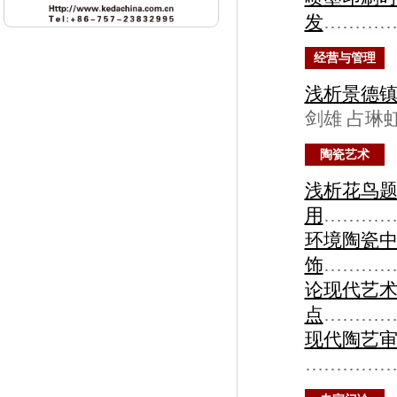
发
………
经营与管理
浅析景德
剑雄 占琳
陶瓷艺术
浅析花鸟
用
………
环境陶瓷中
饰
………
论现代艺
点
…………
现代陶艺
…………