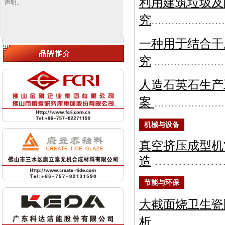
利用建筑垃圾及
声明。
究
…………………
一种用于结合干
究
…………………
人造石英石生产
案
…………………
机械与设备
真空挤压成型机
造
……………
节能与环保
大截面烧卫生瓷
析
………………