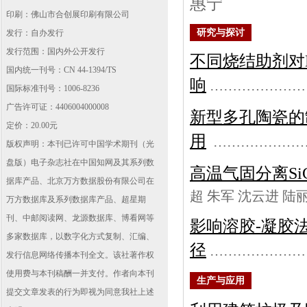
惠宁
印刷：佛山市合创展印刷有限公司
研究与探讨
发行：自办发行
发行范围：国内外公开发行
不同烧结助剂对
国内统一刊号：CN 44-1394/TS
响
…………………
国际标准刊号：1006-8236
广告许可证：4406004000008
新型多孔陶瓷的
定价：20.00元
用
………………
版权声明：本刊已许可中国学术期刊（光
盘版）电子杂志社在中国知网及其系列数
高温气固分离S
据库产品、北京万方数据股份有限公司在
超 朱军 沈云进 陆
万方数据库及系列数据库产品、超星期
刊、中邮阅读网、龙源数据库、博看网等
影响溶胶-凝胶法
多家数据库，以数字化方式复制、汇编、
径
…………………
发行信息网络传播本刊全文。该社著作权
使用费与本刊稿酬一并支付。作者向本刊
生产与应用
提交文章发表的行为即视为同意我社上述