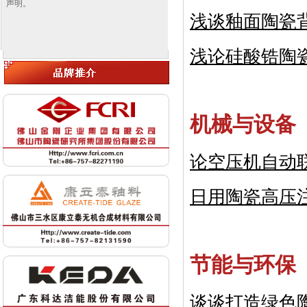
声明。
浅谈釉面陶瓷
浅论硅酸锆陶
机械与设备
论空压机自动
日用陶瓷高压
节能与环保
谈谈打造绿色