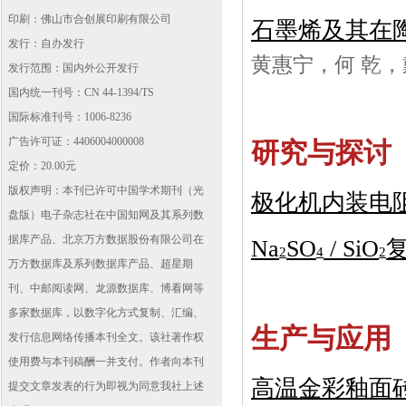
印刷：佛山市合创展印刷有限公司
石墨烯及其在
发行：自办发行
黄惠宁，何 乾
发行范围：国内外公开发行
国内统一刊号：CN 44-1394/TS
国际标准刊号：1006-8236
广告许可证：4406004000008
研究与探讨
定价：20.00元
版权声明：本刊已许可中国学术期刊（光
极化机内装电
盘版）电子杂志社在中国知网及其系列数
据库产品、北京万方数据股份有限公司在
Na
SO
/ SiO
2
4
2
万方数据库及系列数据库产品、超星期
刊、中邮阅读网、龙源数据库、博看网等
多家数据库，以数字化方式复制、汇编、
生产与应用
发行信息网络传播本刊全文。该社著作权
使用费与本刊稿酬一并支付。作者向本刊
高温金彩釉面
提交文章发表的行为即视为同意我社上述