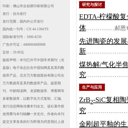
研究与探讨
印刷：佛山市合创展印刷有限公司
发行：自办发行
EDTA-柠檬酸
发行范围：国内外公开发行
体
……………
郝恩
国内统一刊号：CN 44-1394/TS
国际标准刊号：1006-8236
先进陶瓷的发展
广告许可证：4406004000008
新
…………………
定价：20.00元
版权声明：本刊已许可中国学术期刊（光
煤热解/气化半
盘版）电子杂志社在中国知网及其系列数
究
…………………
据库产品、北京万方数据股份有限公司在
万方数据库及系列数据库产品、超星期
生产与应用
刊、中邮阅读网、龙源数据库、博看网等
ZrB
-SiC复
多家数据库，以数字化方式复制、汇编、
2
发行信息网络传播本刊全文。该社著作权
究
…………………
使用费与本刊稿酬一并支付。作者向本刊
提交文章发表的行为即视为同意我社上述
金刚超平釉的生